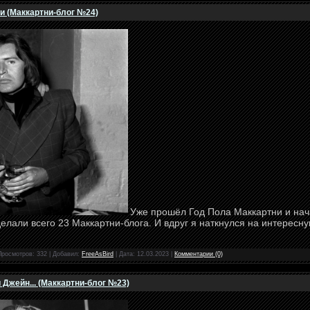
 (Маккартни-блог №24)
Уже прошёл Год Пола Маккартни и нач
сделали всего 23 Маккартни-блога. И вдруг я наткнулся на интерес
Просмотров: 332 | Добавил:
FreeAsBird
| Дата:
12.03.2023
|
Комментарии (0)
 Джейн... (Маккартни-блог №23)