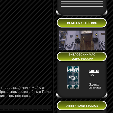
BEATLES AT THE BBC
БИТЛОВСКИЙ ЧАС
РАДИО РОССИИ
Битый
час
Подкаст
 (пересказа) книги Майкла
передачи
 брата знаменитого битла Пола
и» – полное название по-
ABBEY ROAD STUDIOS