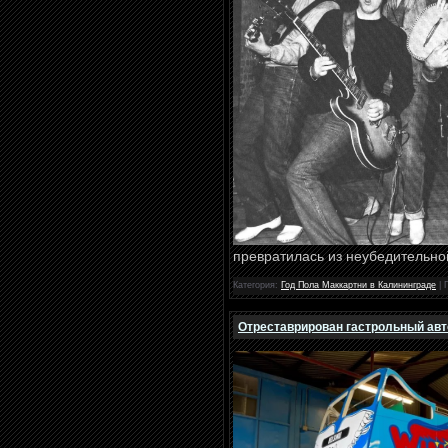
превратилась из неубедительно
Категория:
Год Пола Маккартни в Калининграде
| 
Отреставрирован гастрольный авт