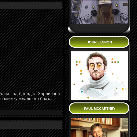
JOHN LENNON
ался Год Джорджа Харрисона.
ную книжку младшего брата
PAUL MCCARTNEY