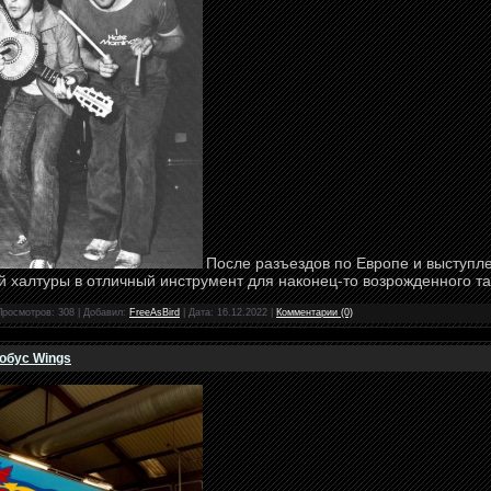
После разъездов по Европе и выступле
й халтуры в отличный инструмент для наконец-то возрожденного т
Просмотров: 308 | Добавил:
FreeAsBird
| Дата:
16.12.2022
|
Комментарии (0)
обус Wings