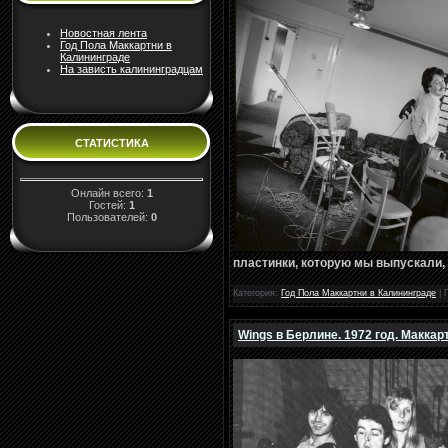
Новостная лента
Год Пола Маккартни в
Калининграде
На зависть калининградцам
СТАТИСТИКА
Онлайн всего:
1
Гостей:
1
Пользователей:
0
пластинки, которую мы выпускали, 
Категория:
Год Пола Маккартни в Калининграде
| 
Wings в Берлине. 1972 год. Макка