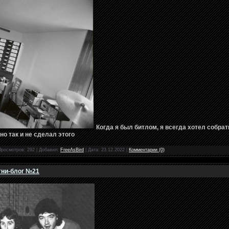
Когда я был битлом, я всегда хотел собрат
но так и не сделал этого
Просмотров: 292 | Добавил:
FreeAsBird
| Дата:
23.12.2022
|
Комментарии (0)
ртни-блог №21