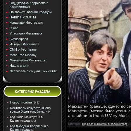
Год Джорджа Харрисона в
Калининграде
На зависть Калининградцам
НАШИ ПРОЕКТЫ
Концепция фестиваля
О нас
Участники Фестиваля
Битлосфера
История Фестиваля
СМИ о Фестивале
Meat Free Monday
Фотоальбом Фестиваля
Наш магазин
Фестиваль в социальных сетях
КАТЕГОРИИ РАЗДЕЛА
Новости сайта
[1481]
Маккартни (раньше, где-то до с
Фестиваль искусств «Небо
Маккартни, можно было услышат
всегда будет голубым...»
[4]
английски: «Thank U Very Much.
Год Пола Маккартни в
Калининграде
[30]
Категория:
Год Пола Маккартни в Калининграде
| 
Год Джорджа Харрисона в
Калининграде
[3]