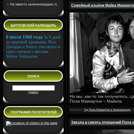
На зависть калининградцам
[6]
Семейный альбом Майка Маккартни
БИТЛОВСКИЙ КАЛЕНДАРЬ
8 июля 1968 года
За 9 дней
до мировой премьеры, Пол,
Джордж и Ринго участвуют в
пресс-превью о фильме
Yellow Submarine
ПОИСК
Но мы, как-то так получилось, 
Пола Маккартни – Майкла
Категория:
Год Пола Маккартни в Калининграде
| 
ГЕОГРАФИЯ ПОСЕТИТЕЛЕЙ
Звезда и смерть отношений Пола и