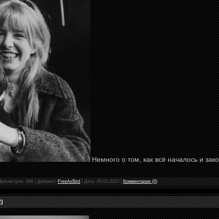
Немного о том, как всё началось и за
Просмотров: 348 | Добавил:
FreeAsBird
| Дата:
05.01.2023
|
Комментарии (0)
)