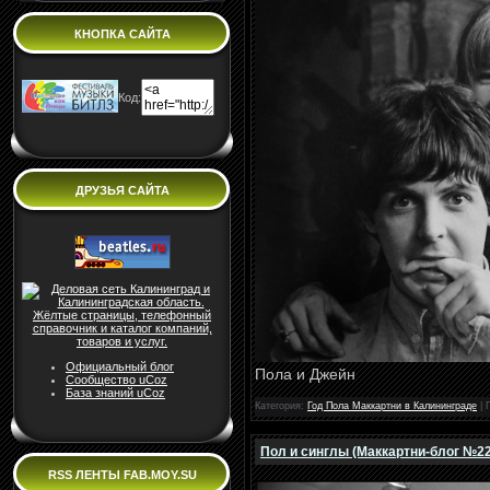
КНОПКА САЙТА
Код:
ДРУЗЬЯ САЙТА
Официальный блог
Пола и Джейн
Сообщество uCoz
База знаний uCoz
Категория:
Год Пола Маккартни в Калининграде
| 
Пол и синглы (Маккартни-блог №22
RSS ЛЕНТЫ FAB.MOY.SU