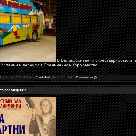
В Великобритании отреставрировали г
в Испании и вернули в Соединенное Королевство.
Просмотров: 255 | Добавил:
FreeAsBird
| Дата:
16.11.2022
|
Комментарии (0)
рт-посвящение