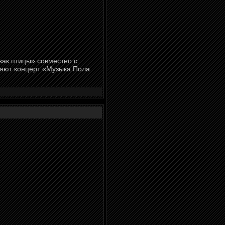
как птицы» совместно с
ляют концерт «Музыка Пола