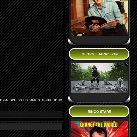
GEORGE HARRISSON
кончилось во взаимоотношениях
RINGO STARR