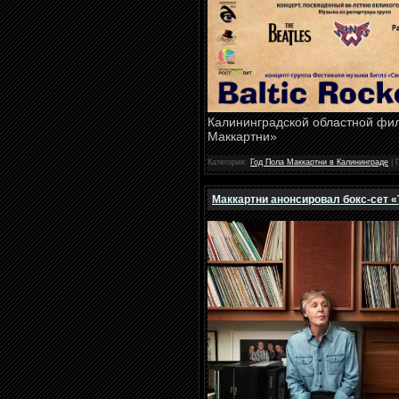
Калининградской областной фил
Маккартни»
Категория:
Год Пола Маккартни в Калининграде
| 
Маккартни анонсировал бокс-сет «T