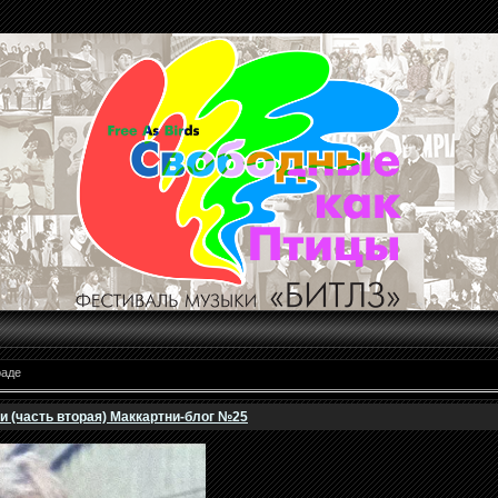
->
раде
 (часть вторая) Маккартни-блог №25