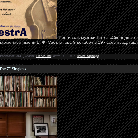
Фестиваль музыки Битлз «Свободные, 
армонией имени Е. Ф. Светланова 9 декабря в 19 часов представ
Просмотров: 314 | Добавил:
FreeAsBird
| Дата:
13.11.2022
|
Комментарии (0)
he 7″ Singles»