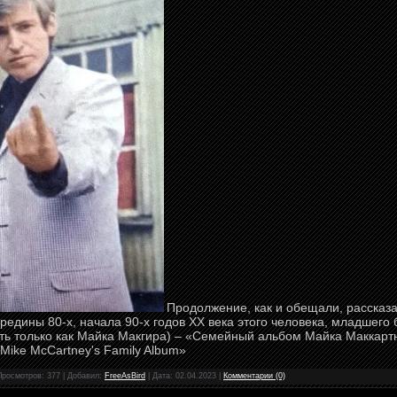
Продолжение, как и обещали, рассказа
ередины 80-х, начала 90-х годов ХХ века этого человека, младшего
ь только как Майка Макгира) – «Семейный альбом Майка Маккартн
 Mike McCartney's Family Album»
Просмотров: 377 | Добавил:
FreeAsBird
| Дата:
02.04.2023
|
Комментарии (0)