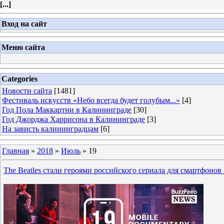
[
...
]
Вход на сайт
Меню сайта
Categories
Новости сайта
[1481]
Фестиваль искусств «Небо всегда будет голубым...»
[4]
Год Пола Маккартни в Калининграде
[30]
Год Джорджа Харрисона в Калининграде
[3]
На зависть калининградцам
[6]
Главная
»
2018
»
Июль
»
19
The Beatles стали героями российского сериала для смартфонов 1