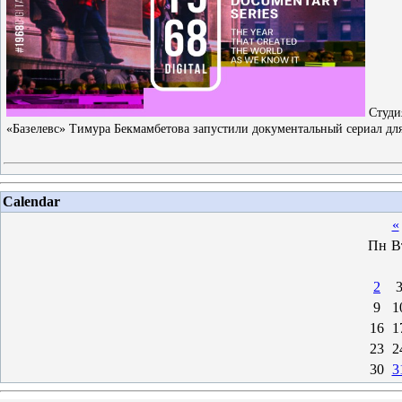
Студи
«Базелевс» Тимура Бекмамбетова запустили документальный сериал для
Calendar
«
Пн
В
2
9
1
16
1
23
2
30
3