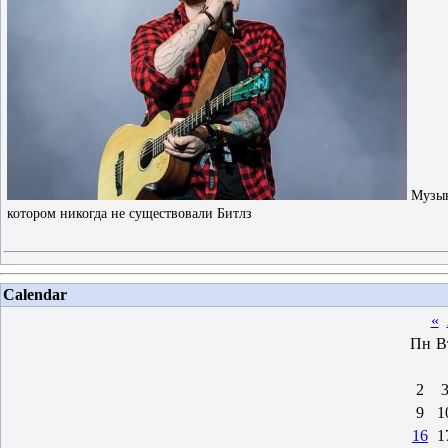
Музык
котором никогда не существовали Битлз
Calendar
«
Пн
В
2
9
1
16
1