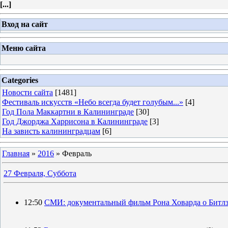
[
...
]
Вход на сайт
Меню сайта
Categories
Новости сайта
[1481]
Фестиваль искусств «Небо всегда будет голубым...»
[4]
Год Пола Маккартни в Калининграде
[30]
Год Джорджа Харрисона в Калининграде
[3]
На зависть калининградцам
[6]
Главная
»
2016
»
Февраль
27 Февраля, Суббота
12:50
СМИ: документальный фильм Рона Ховарда о Битлз