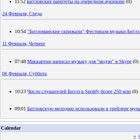
11:52
Битловские раритеты на очередном аукционе
(0)
24 Февраля, Среда
10:54
"Битломанские скрижали" Фестиваля музыки Битлз
11 Февраля, Четверг
07:48
Маккартни написал музыку для "модзи" в Skype
(0)
06 Февраля, Суббота
10:23
Число слушателей Битлз в Spotify более 250 млн
(0)
09:01
Битловскую мелодию использовали в трейлере мул
Calendar
«